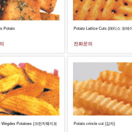
os Potato
Potato Lattice Cuts (래티스 포테
의
전화문의
ie Wegdes Potatoes (크런치웨지포
Potato crincle cut (감자)