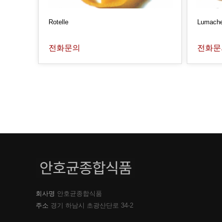
Rotelle
Lumache
전화문의
전화문
맨끝
회사명
안호균종합식품
주소
경기 하남시 초광산단로 34-2