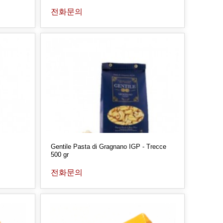
전화문의
Gentile Pasta di Gragnano IGP - Trecce
500 gr
전화문의