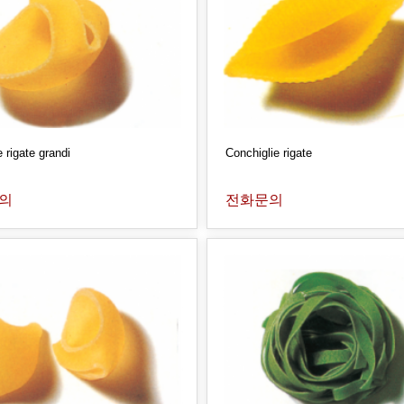
rigate grandi
Conchiglie rigate
의
전화문의