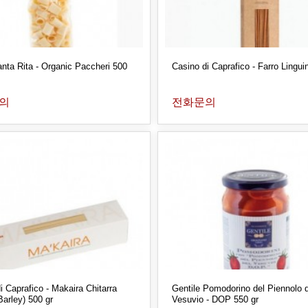
nta Rita - Organic Paccheri 500
Casino di Caprafico - Farro Lingui
의
전화문의
i Caprafico - Makaira Chitarra
Gentile Pomodorino del Piennolo d
arley) 500 gr
Vesuvio - DOP 550 gr