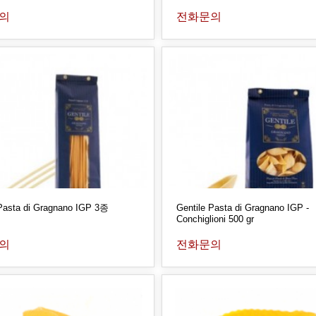
의
전화문의
 Pasta di Gragnano IGP 3종
Gentile Pasta di Gragnano IGP -
Conchiglioni 500 gr
의
전화문의