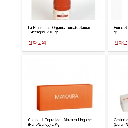
La Rinascita - Organic Tomato Sauce
Forno Sa
"Siccagno" 410 gr
gr
전화문의
전화문
Casino di Caprafico - Makaira Linguine
Casino d
(Farro/Barley) 1 Kg
(Durum/B