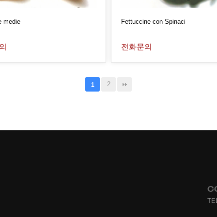
 medie
Fettuccine con Spinaci
의
전화문의
2
1
C
TEL