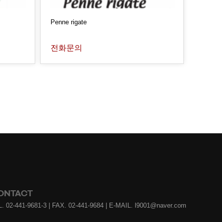
Penne rigate
전화문의
ONTACT
. 02-441-9681-3 | FAX. 02-441-9684 | E-MAIL. l9001@naver.com