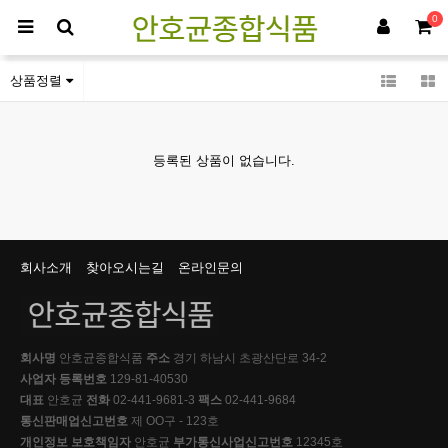
0
냉동생지류
상품정렬
등록된 상품이 없습니다.
회사소개
찾아오시는길
온라인문의
회사명
안호균종합식품
주소
경기 하남시 초광산단로 34-2
사업자 등록번호
129-81-40530
대표
안호균
전화
02-441-9681-3
팩스
02-441-9684
통신판매업신고번호
제 OO구 - 123호
개인정보 보호책임자
안호균
부가통신사업신고번호
12345호