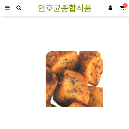
0
Del Li Los Potato > 감자류